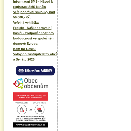
Informační SMS - Návod k
registraci SMS kanálu
Veřejnoprávní smlouvy nad
50.000,- Kč:
Veřejná vyhláška
Projekt - Naši dobrovolní
hasiči - zodpovědnost pro
budoucnost ve společném
domově Evropa
Kam po Česku
Volby do zastupitelstev obcí
a Senátu 2026