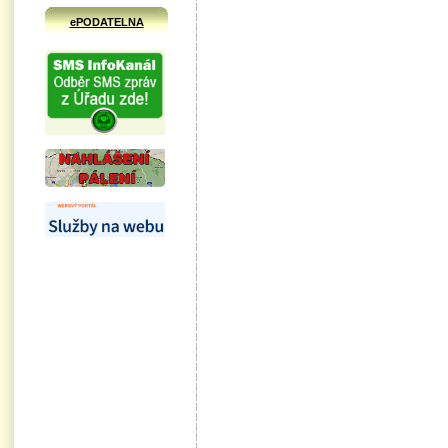
ePODATELNA