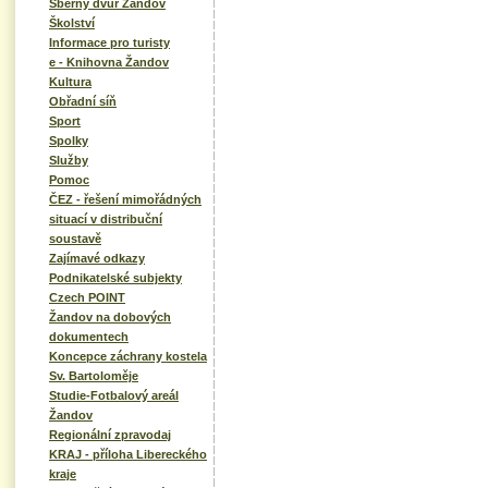
Sběrný dvůr Žandov
Školství
Informace pro turisty
e - Knihovna Žandov
Kultura
Obřadní síň
Sport
Spolky
Služby
Pomoc
ČEZ - řešení mimořádných
situací v distribuční
soustavě
Zajímavé odkazy
Podnikatelské subjekty
Czech POINT
Žandov na dobových
dokumentech
Koncepce záchrany kostela
Sv. Bartoloměje
Studie-Fotbalový areál
Žandov
Regionální zpravodaj
KRAJ - příloha Libereckého
kraje