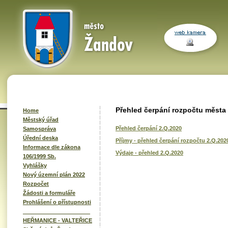
Přehled čerpání rozpočtu města
Home
Městský úřad
Přehled čerpání 2.Q.2020
Samospráva
Úřední deska
Příjmy - přehled čerpání rozpočtu 2.Q.202
Informace dle zákona
Výdaje - přehled 2.Q.2020
106/1999 Sb.
Vyhlášky
Nový územní plán 2022
Rozpočet
Žádosti a formuláře
Prohlášení o přístupnosti
______________________
HEŘMANICE - VALTEŘICE