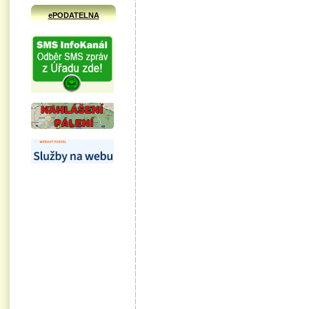
ePODATELNA