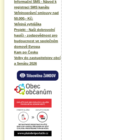
Informační SMS - Návod k
registraci SMS kanálu
Veřejnoprávní smlouvy nad
50.000,- Kč:
Veřejná vyhláška
Projekt - Naši dobrovolní
hasiči - zodpovědnost pro
budoucnost ve společném
domově Evropa
Kam po Česku
Volby do zastupitelstev obcí
a Senátu 2026