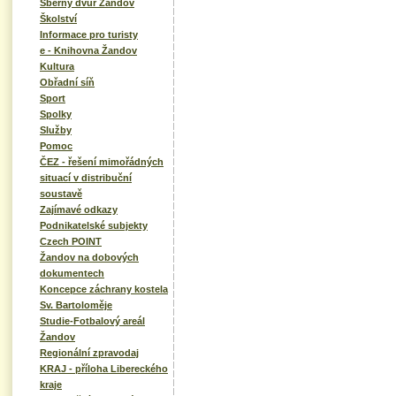
Sběrný dvůr Žandov
Školství
Informace pro turisty
e - Knihovna Žandov
Kultura
Obřadní síň
Sport
Spolky
Služby
Pomoc
ČEZ - řešení mimořádných
situací v distribuční
soustavě
Zajímavé odkazy
Podnikatelské subjekty
Czech POINT
Žandov na dobových
dokumentech
Koncepce záchrany kostela
Sv. Bartoloměje
Studie-Fotbalový areál
Žandov
Regionální zpravodaj
KRAJ - příloha Libereckého
kraje