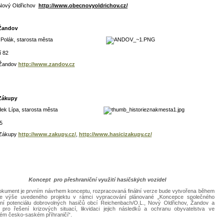
Nový Oldřichov
http://www.obecnovyoldrichov.cz/
Žandov
ěk Polák, starosta města
 82
 Žandov
http://www.zandov.cz
Zákupy
 Radek Lípa, starosta města
5
 Zákupy
http://www.zakupy.cz/
,
http://www.hasicizakupy.cz/
Koncept pro přeshraniční využití hasičských vozidel
okument je prvním návrhem konceptu, rozpracovaná finální verze bude vytvořena během
ce výše uvedeného projektu v rámci vypracování plánované „Koncepce společného
ní potenciálu dobrovolných hasičů obcí Reichenbach/O.L., Nový Oldřichov, Žandov a
pro řešení krizových situací, likvidaci jejich následků a ochranu obyvatelstva ve
ém česko-saském příhraničí“.