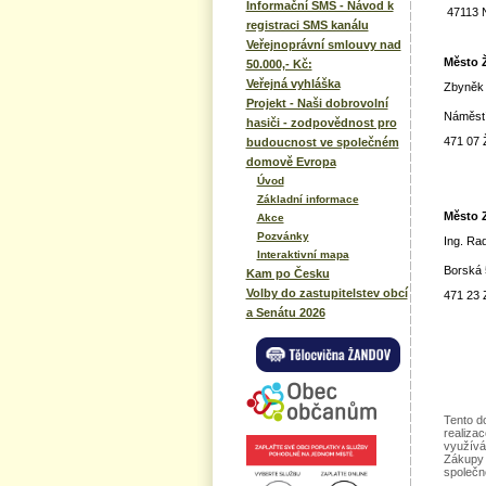
Informační SMS - Návod k
47113 
registraci SMS kanálu
Veřejnoprávní smlouvy nad
Město 
50.000,- Kč:
Veřejná vyhláška
Zbyn
Projekt - Naši dobrovolní
Náměstí
hasiči - zodpovědnost pro
471 07
budoucnost ve společném
domově Evropa
Úvod
Základní informace
Město 
Akce
Pozvánky
Ing.
Interaktivní mapa
Borská 
Kam po Česku
Volby do zastupitelstev obcí
471 23
a Senátu 2026
Tento d
realiza
využívá
Zákupy 
společn