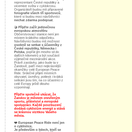
reprezentant České republiky a
vicemistr světa v cyklokrosu.
Organizátoři budou mít připravené
fotografie všech tří sportovců
,
které si budou moci návštěvníci
nechat zdarma podepsat
.
🤝
Přijďte zažít jedinečnou
evropskou atmosféru
Občerstvovací stanice není jen
místem krátkého odpočinku.
Návštěvníci budou mít možnost
osobně se setkat s účastníky z
České republiky, Německa i
Polska
, popřát jim mnoho sil do
dalších kilometrů a být součástí
výjimečné mezinárodní akce.
Právě zastávky, jako bude ta v
Žandově, patří mezi nejkrásnější
okamžiky celé European Peace
Ride. Srdečné přijetí místních
obyvatel, úsměvy, potlesk i krátká
setkání jsou tím, na co účastníci z
celé Evropy ještě dlouho
vzpomínají.
Přijďte společně ukázat, že
Žandov je městem otevřeným
sportu, přátelství a evropské
spolupráci. Každé povzbuzení
dodává cyklistům energii a stává
se krásnou vizitkou Vašeho
města.
❤️
European Peace Ride není jen
o cyklistice.
Je především o lidech, kteří se