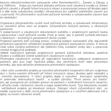
dnictvím městských/obecních samospráv měst Reichenbach/O.L., Žandov a Zákupy a
vý Oldřichov budou pro hasičské jednotky pořízena nová zásahová vozidla za účelem
ičních zásahů v případě řešení krizových situací a poskytování pomoci při likvidaci jejich
ů a dále bude vybudována chybějící infrastruktura pro zajištění potřebného zázemí pro
u a personál. Pro přeshraniční využívání pořízené techniky a vybudovaného zázemí bylo
to následující:
Organizace přeshraničního využití nově pořízené techniky a vybudované infrastruktury
se uskuteční přímo mezi na projektu zúčastněnými českými partnery a německým
partnerem.
V poplachových a zásahových dokumentech každého z projektových partnerů budou
zapracována i nově pořízená vozidla. Proto je nutné, aby si partneři vyměnili informace
o taktických – technických parametrech těchto vozidel.
Projektoví partneři, kteří vyžadují pomoc, vyhlašují poplach samostatně, příp. dají podnět
příslušným operačním střediskům projektových partnerů poskytujícím pomoc. K tomu je
však nutná výměna potřebných dat (telefonní čísla, kontaktní osoby atd.) a zpracovat
vhodné dvojjazyčné podklady.
Velitelé hasičských jednotek projektových partnerů každoročně dohodnou společná
školení a vzdělávání včetně společných zásahových cvičení.
Předvedení zásahových vozidel při regionálních hasičských událostech projektových
partnerů, jako jsou např. hasičská jubilea, dny otevřených dveří nebo prezentace
techniky, aby byla občanům představena přeshraniční spolupráce.
 cílem výše uvedeného projektu je vytvoření přeshraniční kooperační sítě pro vzájemnou
bcí v česko-saském příhraničí při řešení krizových situací, likvidaci jejich následků a
 místního obyvatelstva. V rámci projektu dojde k vytvoření Koncepce společného
ání potenciálu dobrovolných hasičů a vydání příručky "První pomoc pro hasiče"
em, jak postupovat při vyžádání pomoci od partnerů v konkrétních krizových situacích.
í příručky bude i obrázkový slovník a mapa společného území. Tyto dokumenty usnadní
ní udržitelnosti projektu po obsahové stránce. Zástupci všech zúčastněných obcí se
 nadále zasazovat o další rozvoj přeshraniční spolupráce a o rozšíření plánované sítě o
ubjekty na české i německé straně.