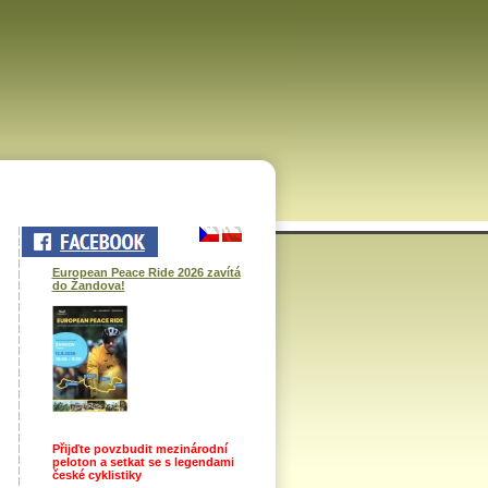
European Peace Ride 2026 zavítá
do Žandova!
Přijďte povzbudit mezinárodní
peloton a setkat se s legendami
české cyklistiky