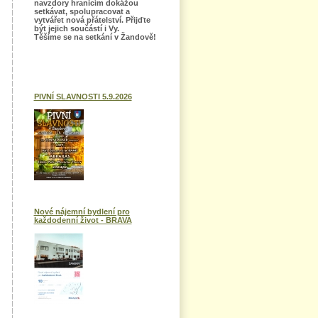
navzdory hranicím dokážou
setkávat, spolupracovat a
vytvářet nová přátelství. Přijďte
být jejich součástí i Vy.
Těšíme se na setkání v Žandově!
PIVNÍ SLAVNOSTI 5.9.2026
Nové nájemní bydlení pro
každodenní život - BRAVA