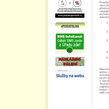
Prostře
obce No
přeshran
následk
technik
dohodnu
ePODATELNA
Hlavním
pomoc o
ochraně
využív
s návod
Součást
zajiště
budou i
další s