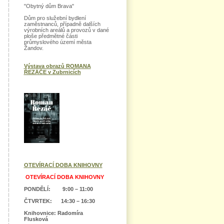
"Obytný dům Brava"
Dům pro služební bydlení
zaměstnanců, případně dalších
výrobních areálů a provozů v dané
ploše předmětné části
průmyslového území města
Žandov.
Výstava obrazů ROMANA
ŘEZÁČE v Zubrnicích
OTEVÍRACÍ DOBA KNIHOVNY
OTEVÍRACÍ DOBA KNIHOVNY
PONDĚLÍ: 9:00 – 11:00
ČTVRTEK: 14:30 – 16:30
Knihovnice: Radomíra
Flusková