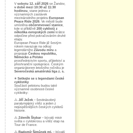
V
sobotu 12. září 2026
se Žandov,
v době mezi 10:30 až 11:30
hodinou
, stane jednou z
významných zastávek
mezinárodního projektu
European
Peace Ride 2026
. Ve městě bude
umístěna
občerstvovací stanice
,
kde si přibližně
200 cyklistů z
několika evropských zemí
krátce
odpočine před pokračováním druhé
etapy.
European Peace Ride již šestým
rokem navazuje na odkaz
legendárního
Závodu míru
a
propojuje
Českou republiku,
Německo a Polsko
prostřednictvím sportu, přátelství a
přeshraniční spolupráce. Českým
organizátorem letošního ročníku je
Severočeská amatérská liga z. s.
⭐
Setkejte se s legendami české
cyklistiky
Součástí pelotonu budou také
významné osobnosti české
cyklistiky:
🚴
Jiří Ježek
– šestinásobný
paralympijský vítěz a jeden z
nejúspěšnějších českých cyklistů
historie.
🚴
Zdeněk Štybar
– bývalý mistr
světa v cyklokrosu a vítěz etap na
Tour de France.
🚴
Radomír Šimůnek ml.
– bývalý