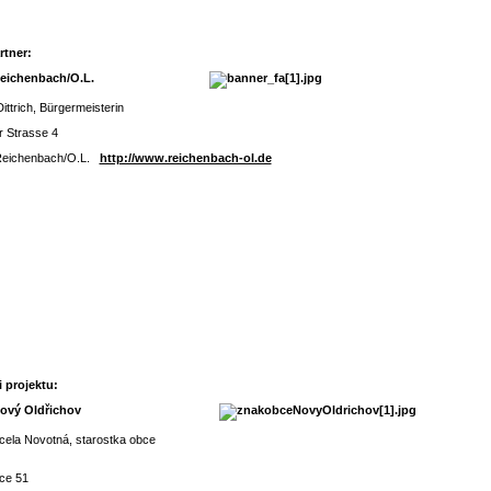
rtner:
dt Reichenbach/O.L.
 Dittrich, Bürgermeisterin
r Strasse 4
Reichenbach/O.L.
http://www.reichenbach-ol.de
i projektu:
c Nový Oldřichov
cela Novotná, starostka obce
ice 51