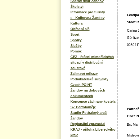
Sběrný dvůr Žandov
Školství
Informace pro turisty
Leadpa
e - Knihovna Žandov
Sta
Kultura
Obřadní síň
Carina
Sport
Görlitze
Spolky
02894 
Služby
Pomoc
ČEZ - řešení mimořádných
situací v distribuční
soustavě
Zajímavé odkazy
Podnikatelské subjekty
Czech POINT
Žandov na dobových
dokumentech
Koncepce záchrany kostela
Sv. Bartoloměje
Partneř
Studie-Fotbalový areál
Obe
Žandov
Regionální zpravodaj
Bc. Mar
KRAJ - příloha Libereckého
kraje
Mistrov