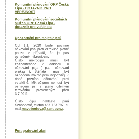
Komunitní plánování ORP Česká
Lípa - DOTAZNÍK PRO
VEŘEJNOST
Komunitní plánování sociálních
služeb ORP Česká Lípa -
dotazník pro veřejnost
Upozornění pro majitele psů
Od 1.1. 2020 bude povinné
očkování psa proti vzteklině platné
pouze v případě, že je pes
označený mikročipem.
Číslo mikročipu musí být
zaznamenáno v dokladu o
očkování psa ( pas, očkovací
průkaz ). Štěňata musí být
označena mikročipem nejpozději v
době prvního očkování proti
vzteklině. Mikročipem nemusí být
označeni psi s jasně čitelným
tetováním provedeným před
3.7.2011.
Číslo čipu nahlaste paní
Svobodové, telefon 487 723 797, e-
mail:
msvobodova@zandov.cz
.
Fotografování akcí