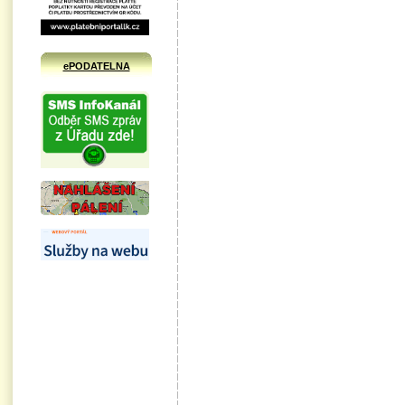
ePODATELNA