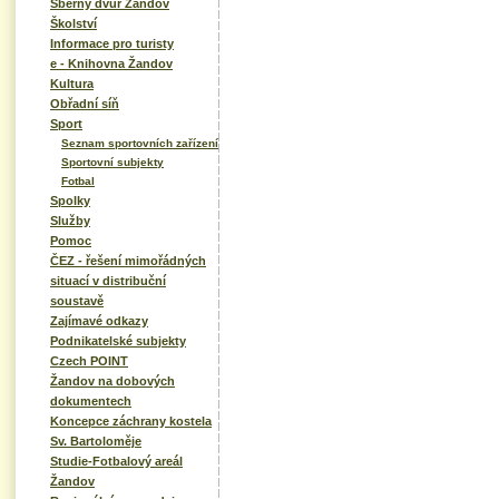
Sběrný dvůr Žandov
Školství
Informace pro turisty
e - Knihovna Žandov
Kultura
Obřadní síň
Sport
Seznam sportovních zařízení
Sportovní subjekty
Fotbal
Spolky
Služby
Pomoc
ČEZ - řešení mimořádných
situací v distribuční
soustavě
Zajímavé odkazy
Podnikatelské subjekty
Czech POINT
Žandov na dobových
dokumentech
Koncepce záchrany kostela
Sv. Bartoloměje
Studie-Fotbalový areál
Žandov