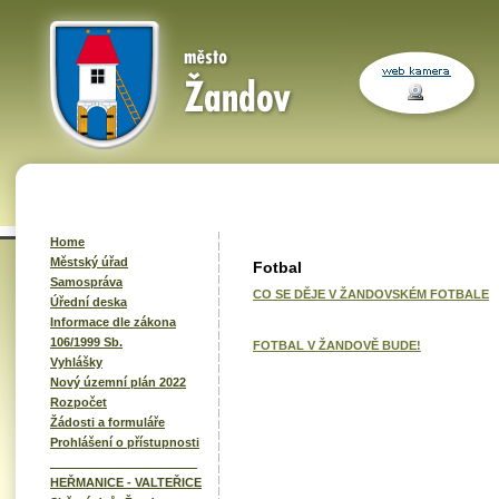
Home
Městský úřad
Fotbal
Samospráva
CO SE DĚJE V ŽANDOVSKÉM FOTBALE
Úřední deska
Informace dle zákona
106/1999 Sb.
FOTBAL V ŽANDOVĚ BUDE!
Vyhlášky
Nový územní plán 2022
Rozpočet
Žádosti a formuláře
Prohlášení o přístupnosti
______________________
HEŘMANICE - VALTEŘICE