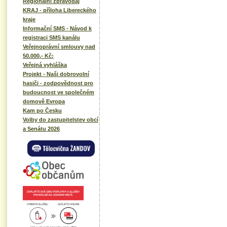
Regionální zpravodaj
KRAJ - příloha Libereckého
kraje
Informační SMS - Návod k
registraci SMS kanálu
Veřejnoprávní smlouvy nad
50.000,- Kč:
Veřejná vyhláška
Projekt - Naši dobrovolní
hasiči - zodpovědnost pro
budoucnost ve společném
domově Evropa
Kam po Česku
Volby do zastupitelstev obcí
a Senátu 2026