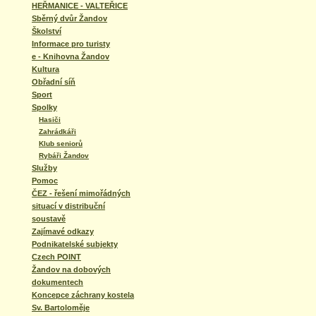
HEŘMANICE - VALTEŘICE
Sběrný dvůr Žandov
Školství
Informace pro turisty
e - Knihovna Žandov
Kultura
Obřadní síň
Sport
Spolky
Hasiči
Zahrádkáři
Klub seniorů
Rybáři Žandov
Služby
Pomoc
ČEZ - řešení mimořádných
situací v distribuční
soustavě
Zajímavé odkazy
Podnikatelské subjekty
Czech POINT
Žandov na dobových
dokumentech
Koncepce záchrany kostela
Sv. Bartoloměje