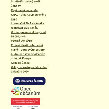
Studie-Fotbalový areál
Žandov
Regionální zpravodaj
KRAJ - příloha Libereckého
kraje
Informační SMS - Návod k
registraci SMS kanálu
Veřejnoprávní smlouvy nad
50.000,- Kč:
Veřejná vyhláška
Projekt - Naši dobrovolní
hasiči - zodpovědnost pro
budoucnost ve společném
domově Evropa
Kam po Česku
Volby do zastupitelstev obcí
a Senátu 2026