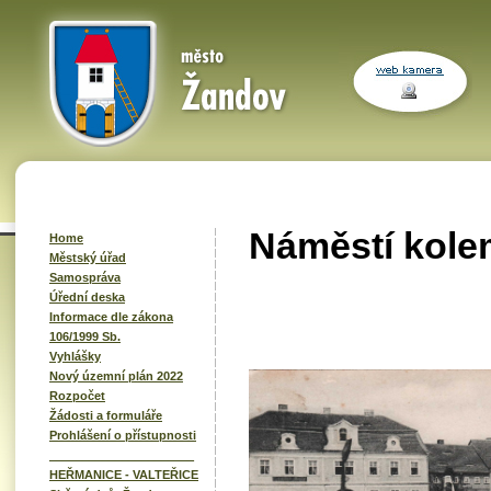
Náměstí kole
Home
Městský úřad
Samospráva
Úřední deska
Informace dle zákona
106/1999 Sb.
Vyhlášky
Nový územní plán 2022
Rozpočet
Žádosti a formuláře
Prohlášení o přístupnosti
______________________
HEŘMANICE - VALTEŘICE