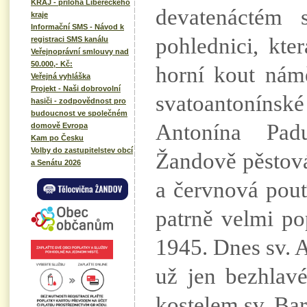
KRAJ - příloha Libereckého
devatenáctém s
kraje
Informační SMS - Návod k
pohlednici, kte
registraci SMS kanálu
Veřejnoprávní smlouvy nad
50.000,- Kč:
horní kout nám
Veřejná vyhláška
Projekt - Naši dobrovolní
svatoantonínsk
hasiči - zodpovědnost pro
budoucnost ve společném
Antonína Pad
domově Evropa
Kam po Česku
Volby do zastupitelstev obcí
Žandově pěstován
a Senátu 2026
a červnová pou
patrně velmi po
1945. Dnes sv. 
už jen bezhlav
kostelem sv. Ba