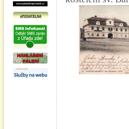
ePODATELNA