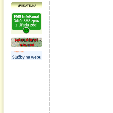
ePODATELNA