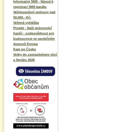
Informační SMS - Návod k
registraci SMS kanálu
Veřejnoprávní smlouvy nad
50.000,- Kč:
Veřejná vyhláška
Projekt - Naši dobrovolní
hasiči - zodpovědnost pro
budoucnost ve společném
domově Evropa
Kam po Česku
Volby do zastupitelstev obcí
a Senátu 2026