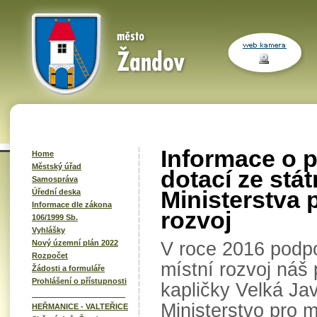
Informace o p
Home
Městský úřad
dotací ze stá
Samospráva
Ministerstva 
Úřední deska
Informace dle zákona
rozvoj
106/1999 Sb.
Vyhlášky
V roce 2016 podpo
Nový územní plán 2022
Rozpočet
místní rozvoj náš 
Žádosti a formuláře
Prohlášení o přístupnosti
kapličky Velká Ja
______________________
Ministerstvo pro m
HEŘMANICE - VALTEŘICE