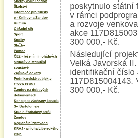
Sběrný dvůr Žandov
poskytnulo státní
Školství
Informace pro turisty
v rámci podprogr
e - Knihovna Žandov
a rozvoje venkova,
Kultura
Obřadní síň
akce 117D8150036
Sport
300 000,- Kč.
Spolky
Služby
Pomoc
Následující projek
ČEZ - řešení mimořádných
Velká Javorská II.
situací v distribuční
soustavě
identifikační číslo
Zajímavé odkazy
117D815004143. 
Podnikatelské subjekty
Czech POINT
300 000,- Kč.
Žandov na dobových
dokumentech
Koncepce záchrany kostela
Sv. Bartoloměje
Studie-Fotbalový areál
Žandov
Regionální zpravodaj
KRAJ - příloha Libereckého
kraje