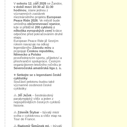
V
sobotu 12. září 2026
se Žandov,
v době mezi 10:30 až 11:30
hodinou
, stane jednou z
významných zastávek
mezinárodního projektu
European
Peace Ride 2026
. Ve městě bude
umístěna
občerstvovací stanice
,
kde si přibližně
200 cyklistů z
několika evropských zemí
krátce
odpočine před pokračováním druhé
etapy.
European Peace Ride již šestým
rokem navazuje na odkaz
legendárního
Závodu míru
a
propojuje
Českou republiku,
Německo a Polsko
prostřednictvím sportu, přátelství a
přeshraniční spolupráce. Českým
organizátorem letošního ročníku je
Severočeská amatérská liga z. s.
⭐
Setkejte se s legendami české
cyklistiky
Součástí pelotonu budou také
významné osobnosti české
cyklistiky:
🚴
Jiří Ježek
– šestinásobný
paralympijský vítěz a jeden z
nejúspěšnějších českých cyklistů
historie.
🚴
Zdeněk Štybar
– bývalý mistr
světa v cyklokrosu a vítěz etap na
Tour de France.
🚴
Radomír Šimůnek ml.
– bývalý