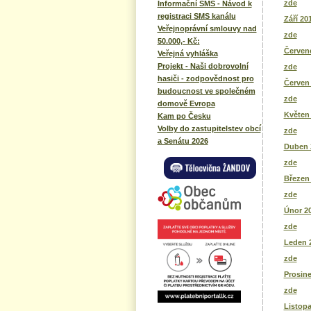
zde
Informační SMS - Návod k
registraci SMS kanálu
Září 20
Veřejnoprávní smlouvy nad
zde
50.000,- Kč:
Červene
Veřejná vyhláška
Projekt - Naši dobrovolní
zde
hasiči - zodpovědnost pro
Červen
budoucnost ve společném
zde
domově Evropa
Květen
Kam po Česku
Volby do zastupitelstev obcí
zde
a Senátu 2026
Duben 
zde
Březen
zde
Únor 2
zde
Leden 
zde
Prosine
zde
Listop