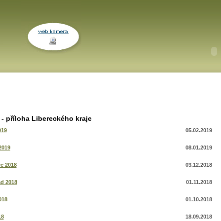
- příloha Libereckého kraje
019
05.02.2019
2019
08.01.2019
c 2018
03.12.2018
ad 2018
01.11.2018
018
01.10.2018
18
18.09.2018