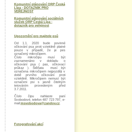
Komunitní plánování ORP Česká
Lípa - DOTAZNÍK PRO
VEŘEJNOST
Komunitní plánování sociálních
služeb ORP Česká Lípa -
dotazník pro veřejnost
Upozornění pro majitele psů
Od 1.1. 2020 bude povinné
očkování psa proti vzteklině platné
pouze v případě, že je pes
označený mikročipem.
Číslo mikročipu musí být
zaznamenáno v dokladu o
očkování psa ( pas, očkovací
průkaz ). Štěňata musí být
označena mikročipem nejpozději v
době prvního očkování proti
vzteklině. Mikročipem nemusí být
označeni psi s jasně čitelným
tetováním provedeným před
3.7.2011.
Číslo čipu nahlaste paní
Svobodové, telefon 487 723 797, e-
mail:
msvobodova@zandov.cz
.
Fotografování akcí