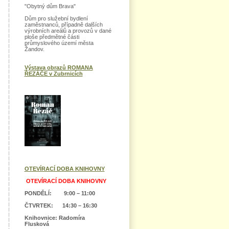
"Obytný dům Brava"
Dům pro služební bydlení
zaměstnanců, případně dalších
výrobních areálů a provozů v dané
ploše předmětné části
průmyslového území města
Žandov.
Výstava obrazů ROMANA
ŘEZÁČE v Zubrnicích
OTEVÍRACÍ DOBA KNIHOVNY
OTEVÍRACÍ DOBA KNIHOVNY
PONDĚLÍ: 9:00 – 11:00
ČTVRTEK: 14:30 – 16:30
Knihovnice: Radomíra
Flusková