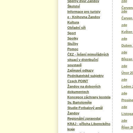
zde
Sběrný dvůr Žandov
Školství
Červene
zde
Informace pro turisty
e - Knihovna Žandov
Červen
Kultura
zde
Obřadní síň
Květen
Sport
Spolky
zde
Služby
Duben 
Pomoc
zde
ČEZ - řešení mimořádných
Březen
situací v distribuční
soustavě
zde
Zajímavé odkazy
Únor 2
Podnikatelské subjekty
zde
Czech POINT
Leden 
Žandov na dobových
dokumentech
zde
Koncepce záchrany kostela
Prosine
Sv. Bartoloměje
zde
Studie-Fotbalový areál
Žandov
Listop
Regionální zpravodaj
zde
KRAJ - příloha Libereckého
Říjen 2
kraje