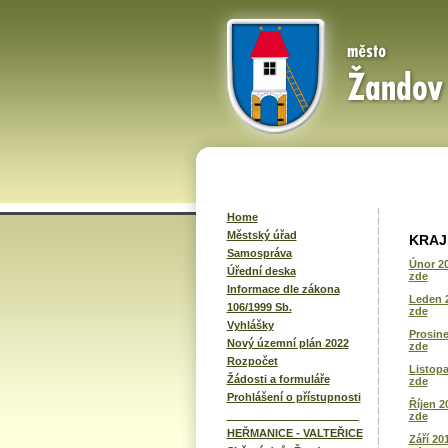
Home
Městský úřad
KRAJ 
Samospráva
Únor 2
Úřední deska
zde
Informace dle zákona
Leden 
106/1999 Sb.
zde
Vyhlášky
Prosine
Nový územní plán 2022
zde
Rozpočet
Listop
Žádosti a formuláře
zde
Prohlášení o přístupnosti
Říjen 2
______________________
zde
HEŘMANICE - VALTEŘICE
Září 20