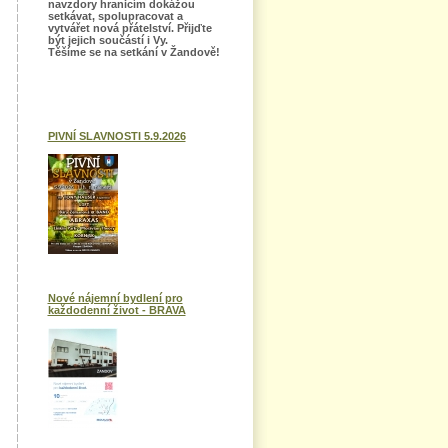
navzdory hranicím dokážou
setkávat, spolupracovat a
vytvářet nová přátelství. Přijďte
být jejich součástí i Vy.
Těšíme se na setkání v Žandově!
PIVNÍ SLAVNOSTI 5.9.2026
Nové nájemní bydlení pro
každodenní život - BRAVA