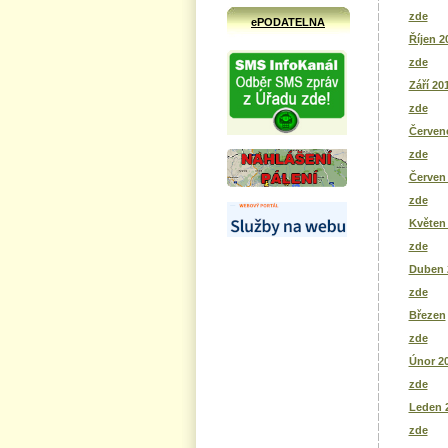
zde
ePODATELNA
Říjen 2
zde
Září 20
zde
Červene
zde
Červen
zde
Květen
zde
Duben 
zde
Březen
zde
Únor 2
zde
Leden 
zde