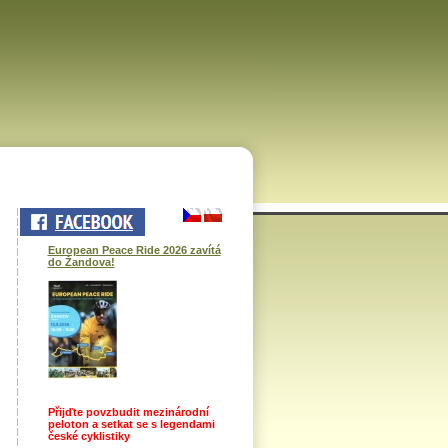
European Peace Ride 2026 zavítá
do Žandova!
Přijďte povzbudit mezinárodní
peloton a setkat se s legendami
české cyklistiky