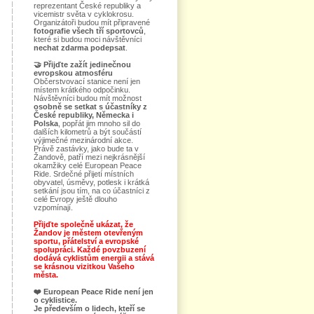
reprezentant České republiky a
vicemistr světa v cyklokrosu.
Organizátoři budou mít připravené
fotografie všech tří sportovců
,
které si budou moci návštěvníci
nechat zdarma podepsat
.
🤝
Přijďte zažít jedinečnou
evropskou atmosféru
Občerstvovací stanice není jen
místem krátkého odpočinku.
Návštěvníci budou mít možnost
osobně se setkat s účastníky z
České republiky, Německa i
Polska
, popřát jim mnoho sil do
dalších kilometrů a být součástí
výjimečné mezinárodní akce.
Právě zastávky, jako bude ta v
Žandově, patří mezi nejkrásnější
okamžiky celé European Peace
Ride. Srdečné přijetí místních
obyvatel, úsměvy, potlesk i krátká
setkání jsou tím, na co účastníci z
celé Evropy ještě dlouho
vzpomínají.
Přijďte společně ukázat, že
Žandov je městem otevřeným
sportu, přátelství a evropské
spolupráci. Každé povzbuzení
dodává cyklistům energii a stává
se krásnou vizitkou Vašeho
města.
❤️
European Peace Ride není jen
o cyklistice.
Je především o lidech, kteří se