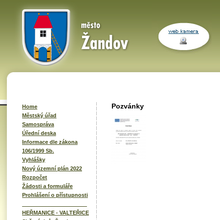
Pozvánky
Home
Městský úřad
Samospráva
Úřední deska
Informace dle zákona
106/1999 Sb.
Vyhlášky
Nový územní plán 2022
Rozpočet
Žádosti a formuláře
Prohlášení o přístupnosti
______________________
HEŘMANICE - VALTEŘICE