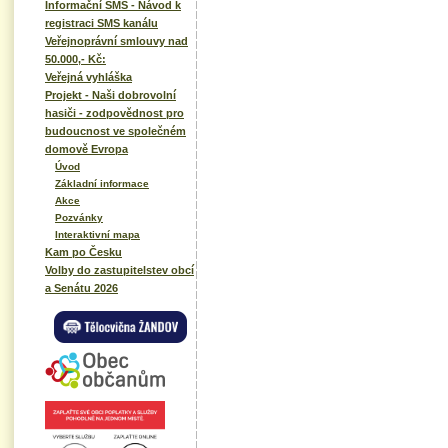
Informační SMS - Návod k
registraci SMS kanálu
Veřejnoprávní smlouvy nad
50.000,- Kč:
Veřejná vyhláška
Projekt - Naši dobrovolní
hasiči - zodpovědnost pro
budoucnost ve společném
domově Evropa
Úvod
Základní informace
Akce
Pozvánky
Interaktivní mapa
Kam po Česku
Volby do zastupitelstev obcí
a Senátu 2026