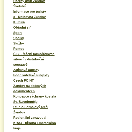
Sběrný dvůr Žandov
Školství
Informace pro turisty
e - Knihovna Žandov
Kultura
Obřadní síň
Sport
Spolky
Služby
Pomoc
ČEZ - řešení mimořádných
situací v distribuční
soustavě
Zajímavé odkazy
Podnikatelské subjekty
Czech POINT
Žandov na dobových
dokumentech
Koncepce záchrany kostela
Sv. Bartoloměje
Studie-Fotbalový areál
Žandov
Regionální zpravodaj
KRAJ - příloha Libereckého
kraje