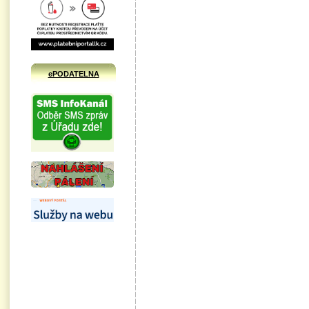
ePODATELNA