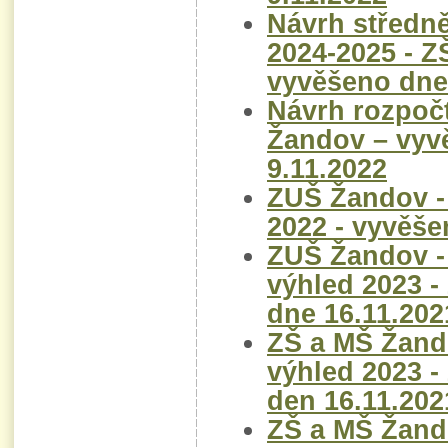
Návrh středn
2024-2025 - Z
vyvěšeno dne
Návrh rozpočt
Žandov – vyv
9.11.2022
ZUŠ Žandov -
2022 - vyvěše
ZUŠ Žandov -
výhled 2023 -
dne 16.11.202
ZŠ a MŠ Žand
výhled 2023 -
den 16.11.202
ZŠ a MŠ Žand