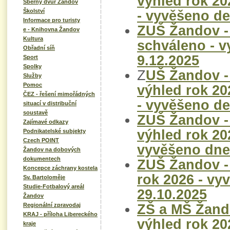
výhled rok 20
Sběrný dvůr Žandov
Školství
- vyvěšeno de
Informace pro turisty
ZUŠ Žandov - 
e - Knihovna Žandov
Kultura
schváleno - 
Obřadní síň
9.12.2025
Sport
Spolky
Z
UŠ Žandov -
Služby
Pomoc
výhled rok 20
ČEZ - řešení mimořádných
- vyvěšeno de
situací v distribuční
soustavě
ZUŠ Žandov -
Zajímavé odkazy
výhled rok 20
Podnikatelské subjekty
Czech POINT
vyvěšeno dne
Žandov na dobových
dokumentech
ZUŠ Žandov -
Koncepce záchrany kostela
rok 2026 - vy
Sv. Bartoloměje
Studie-Fotbalový areál
29.10.2025
Žandov
ZŠ a MŠ Žand
Regionální zpravodaj
KRAJ - příloha Libereckého
výhled rok 20
kraje