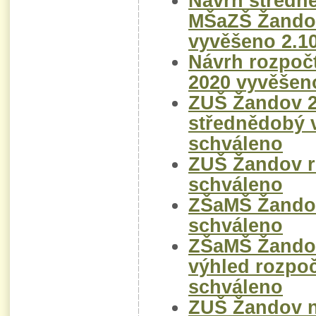
Návrh středn
MŠaZŠ Žando
vyvěšeno 2.1
Návrh rozpoč
2020 vyvěšen
ZUŠ Žandov 2
střednědobý v
schváleno
ZUŠ Žandov r
schváleno
ZŠaMŠ Žandov
schváleno
ZŠaMŠ Žandov
výhled rozpoč
schváleno
ZUŠ Žandov 