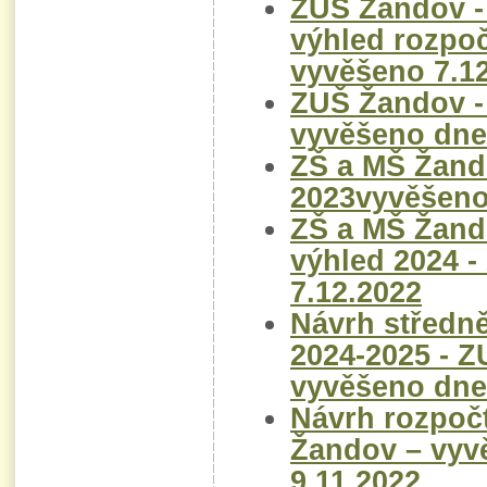
ZUŠ Žandov -
výhled rozpoč
vyvěšeno 7.1
ZUŠ Žandov -
vyvěšeno dne
ZŠ a MŠ Žand
2023vyvěšeno
ZŠ a MŠ Žand
výhled 2024 
7.12.2022
Návrh středn
2024-2025 - 
vyvěšeno dne
Návrh rozpoč
Žandov – vyv
9.11.2022