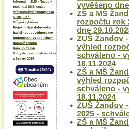
Informační SMS - Návod k
vyvěšeno dne
registraci SMS kanálu
ZŠ a MŠ Žand
Veřejnoprávní smlouvy nad
50.000,- Kč:
rozpočtu rok 
Veřejná vyhláška
Projekt - Naši dobrovolní
dne 29.10.20
hasiči - zodpovědnost pro
ZUŠ Žandov -
budoucnost ve společném
domově Evropa
výhled rozpoč
Kam po Česku
schváleno - 
Volby do zastupitelstev obcí
a Senátu 2026
18.11.2024
ZŠ a MŠ Žand
výhled rozpoč
schváleno - 
18.11.2024
ZUŠ Žandov -
2025 - schvál
ZŠ a MŠ Žand