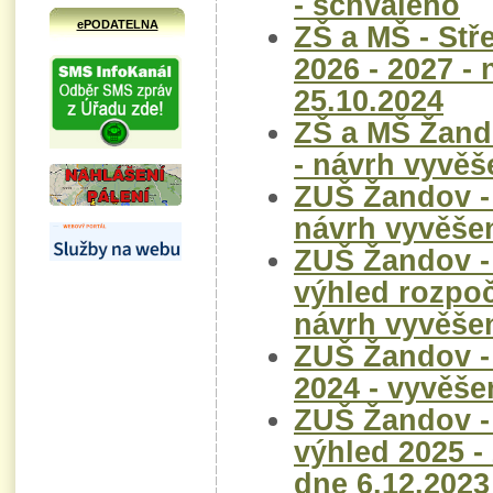
- schváleno
ePODATELNA
ZŠ a MŠ - St
2026 - 2027 -
25.10.2024
ZŠ a MŠ Žand
- návrh vyvěš
ZUŠ Žandov - 
návrh vyvěše
ZUŠ Žandov -
výhled rozpoč
návrh vyvěše
ZUŠ Žandov -
2024 - vyvěše
ZUŠ Žandov -
výhled 2025 -
dne 6.12.2023