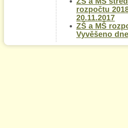
ZŠ a MŠ stře
rozpočtu 201
20.11.2017
ZŠ a MŠ rozp
Vyvěšeno dne