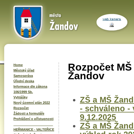
Rozpočet MŠ 
Home
Městský úřad
Žandov
Samospráva
Úřední deska
Informace dle zákona
106/1999 Sb.
ZŠ a MŠ Žand
Vyhlášky
Nový územní plán 2022
- schváleno -
Rozpočet
Žádosti a formuláře
9.12.2025
Prohlášení o přístupnosti
ZŠ a MŠ Žand
______________________
HEŘMANICE - VALTEŘICE