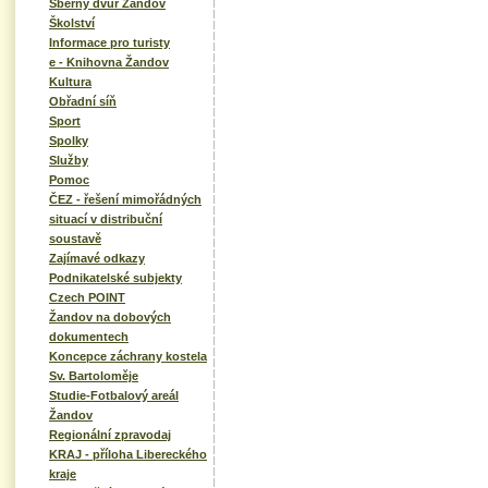
Sběrný dvůr Žandov
Školství
Informace pro turisty
e - Knihovna Žandov
Kultura
Obřadní síň
Sport
Spolky
Služby
Pomoc
ČEZ - řešení mimořádných
situací v distribuční
soustavě
Zajímavé odkazy
Podnikatelské subjekty
Czech POINT
Žandov na dobových
dokumentech
Koncepce záchrany kostela
Sv. Bartoloměje
Studie-Fotbalový areál
Žandov
Regionální zpravodaj
KRAJ - příloha Libereckého
kraje