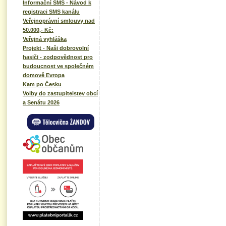
Informační SMS - Návod k
registraci SMS kanálu
Veřejnoprávní smlouvy nad
50.000,- Kč:
Veřejná vyhláška
Projekt - Naši dobrovolní
hasiči - zodpovědnost pro
budoucnost ve společném
domově Evropa
Kam po Česku
Volby do zastupitelstev obcí
a Senátu 2026