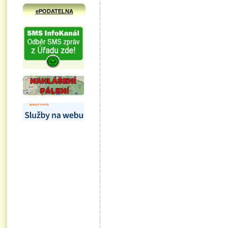
ePODATELNA