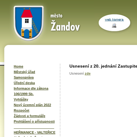
Usnesení z 20. jednání Zastupit
Home
Městský úřad
Usnesení
zde
Samospráva
Úřední deska
Informace dle zákona
106/1999 Sb.
Vyhlášky
Nový územní plán 2022
Rozpočet
Žádosti a formuláře
Prohlášení o přístupnosti
______________________
HEŘMANICE - VALTEŘICE