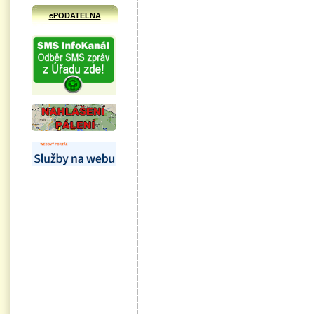
ePODATELNA