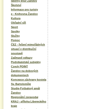
Sběrný dvůr Žandov
Školství
Informace pro turisty
e - Knihovna Žandov
Kultura
Obřadní síň
Sport
Spolky
Služby
Pomoc
ČEZ - řešení mimořádných
situací v distribuční
soustavě
Zajímavé odkazy
Podnikatelské subjekty
Czech POINT
Žandov na dobových
dokumentech
Koncepce záchrany kostela
Sv. Bartoloměje
Studie-Fotbalový areál
Žandov
Regionální zpravodaj
KRAJ - příloha Libereckého
kraje