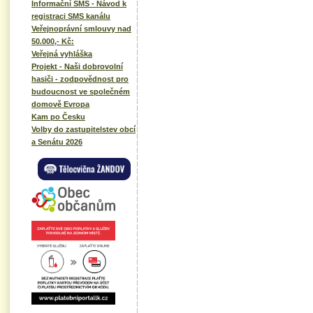
Informační SMS - Návod k
registraci SMS kanálu
Veřejnoprávní smlouvy nad
50.000,- Kč:
Veřejná vyhláška
Projekt - Naši dobrovolní
hasiči - zodpovědnost pro
budoucnost ve společném
domově Evropa
Kam po Česku
Volby do zastupitelstev obcí
a Senátu 2026