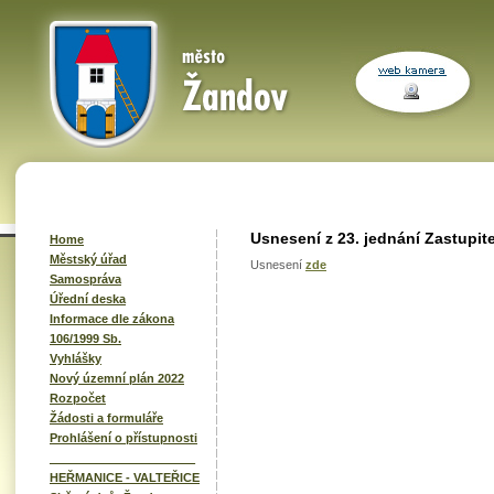
Usnesení z 23. jednání Zastupit
Home
Městský úřad
Usnesení
zde
Samospráva
Úřední deska
Informace dle zákona
106/1999 Sb.
Vyhlášky
Nový územní plán 2022
Rozpočet
Žádosti a formuláře
Prohlášení o přístupnosti
______________________
HEŘMANICE - VALTEŘICE