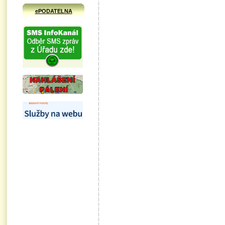
ePODATELNA