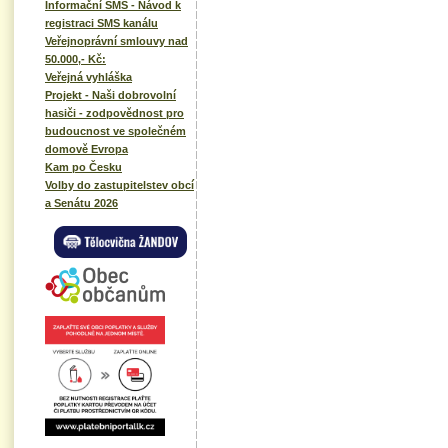
Informační SMS - Návod k
registraci SMS kanálu
Veřejnoprávní smlouvy nad
50.000,- Kč:
Veřejná vyhláška
Projekt - Naši dobrovolní
hasiči - zodpovědnost pro
budoucnost ve společném
domově Evropa
Kam po Česku
Volby do zastupitelstev obcí
a Senátu 2026