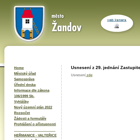
Usnesení z 29. jednání Zastupit
Home
Městský úřad
Usnesení
zde
Samospráva
Úřední deska
Informace dle zákona
106/1999 Sb.
Vyhlášky
Nový územní plán 2022
Rozpočet
Žádosti a formuláře
Prohlášení o přístupnosti
______________________
HEŘMANICE - VALTEŘICE