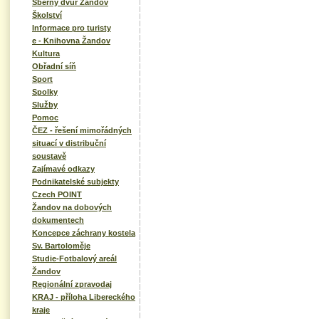
Sběrný dvůr Žandov
Školství
Informace pro turisty
e - Knihovna Žandov
Kultura
Obřadní síň
Sport
Spolky
Služby
Pomoc
ČEZ - řešení mimořádných
situací v distribuční
soustavě
Zajímavé odkazy
Podnikatelské subjekty
Czech POINT
Žandov na dobových
dokumentech
Koncepce záchrany kostela
Sv. Bartoloměje
Studie-Fotbalový areál
Žandov
Regionální zpravodaj
KRAJ - příloha Libereckého
kraje