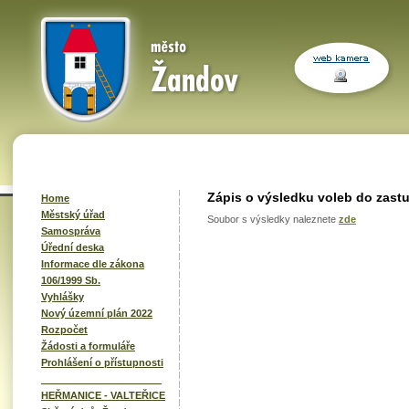
Zápis o výsledku voleb do zastu
Home
Městský úřad
Soubor s výsledky naleznete
zde
Samospráva
Úřední deska
Informace dle zákona
106/1999 Sb.
Vyhlášky
Nový územní plán 2022
Rozpočet
Žádosti a formuláře
Prohlášení o přístupnosti
______________________
HEŘMANICE - VALTEŘICE