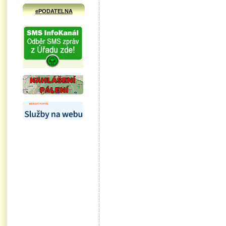
ePODATELNA