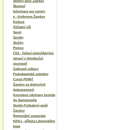
Sběrný dvůr Žandov
Školství
Informace pro turisty
e - Knihovna Žandov
Kultura
Obřadní síň
Sport
Spolky
Služby
Pomoc
ČEZ - řešení mimořádných
situací v distribuční
soustavě
Zajímavé odkazy
Podnikatelské subjekty
Czech POINT
Žandov na dobových
dokumentech
Koncepce záchrany kostela
Sv. Bartoloměje
Studie-Fotbalový areál
Žandov
Regionální zpravodaj
KRAJ - příloha Libereckého
kraje