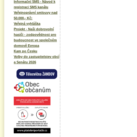
Informační SMS - Návod k
registraci SMS kanálu
Veřejnoprávní smlouvy nad
50.000,- Kč:
Veřejná vyhláška
Projekt - Naši dobrovolní
hasiči - zodpovědnost pro
budoucnost ve společném
domově Evropa
Kam po Česku
Volby do zastupitelstev obcí
a Senátu 2026