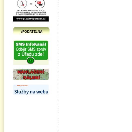
ePODATELNA