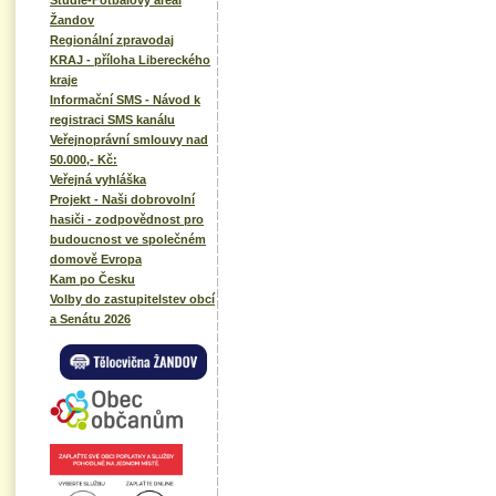
Studie-Fotbalový areál
Žandov
Regionální zpravodaj
KRAJ - příloha Libereckého
kraje
Informační SMS - Návod k
registraci SMS kanálu
Veřejnoprávní smlouvy nad
50.000,- Kč:
Veřejná vyhláška
Projekt - Naši dobrovolní
hasiči - zodpovědnost pro
budoucnost ve společném
domově Evropa
Kam po Česku
Volby do zastupitelstev obcí
a Senátu 2026