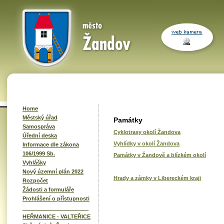
Home
Městský úřad
Památky
Samospráva
Cyklotrasy okolí Žandova
Úřední deska
Vyhlídky v okolí Žandova
Informace dle zákona
106/1999 Sb.
Památky v Žandově a blízkém okolí
Vyhlášky
Nový územní plán 2022
Hrady a zámky v Libereckém kraji
Rozpočet
Žádosti a formuláře
Prohlášení o přístupnosti
______________________
HEŘMANICE - VALTEŘICE