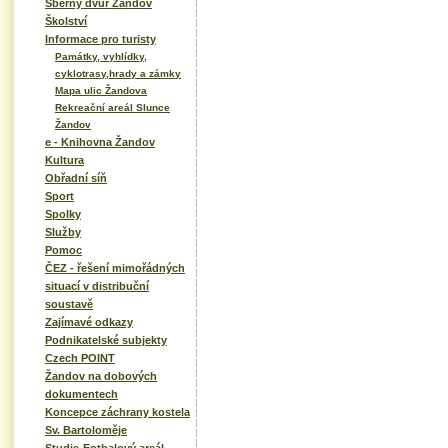
Sběrný dvůr Žandov
Školství
Informace pro turisty
Památky, vyhlídky,
cyklotrasy,hrady a zámky
Mapa ulic Žandova
Rekreační areál Slunce
Žandov
e - Knihovna Žandov
Kultura
Obřadní síň
Sport
Spolky
Služby
Pomoc
ČEZ - řešení mimořádných
situací v distribuční
soustavě
Zajímavé odkazy
Podnikatelské subjekty
Czech POINT
Žandov na dobových
dokumentech
Koncepce záchrany kostela
Sv. Bartoloměje