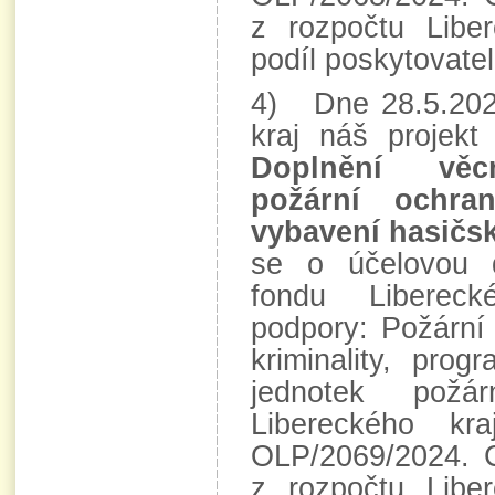
z rozpočtu Libe
podíl poskytovatel
4) Dne 28.5.2024
kraj náš projek
Doplnění věc
požární ochra
vybavení hasičsk
se o účelovou 
fondu Libereck
podpory: Požární
kriminality, pro
jednotek požá
Libereckého k
OLP/2069/2024. 
z rozpočtu Libe