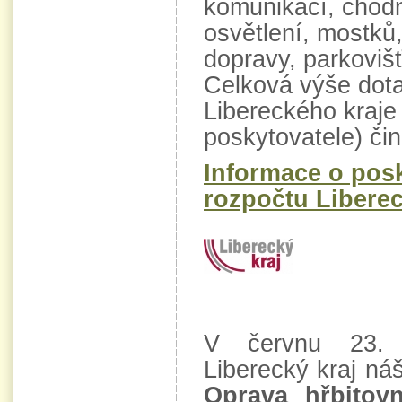
komunikací, chodn
osvětlení, mostků
dopravy, parkoviš
Celková výše dota
Libereckého kraje
poskytovatele) čin
Informace o posk
rozpočtu Liberec
V červnu 23. 
Liberecký kraj ná
Oprava hřbitov