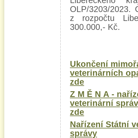
Libereckého k
OLP/3203/2023. 
z rozpočtu Libe
300.000,- Kč.
Ukončení mimoř
veterinárních op
zde
Z M Ě N A - naříz
veterinární sprá
zde
Nařízení Státní v
správy