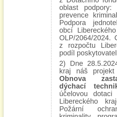
z Dotačního fond
oblast podpory:
prevence kriminal
Podpora jednot
obcí Libereckého
OLP/2064/2024. 
z rozpočtu Libe
podíl poskytovatel
2) Dne 28.5.2024
kraj náš proje
Obnova zasta
dýchací techni
účelovou dotaci
Libereckého kra
Požární ochr
kriminality, pro