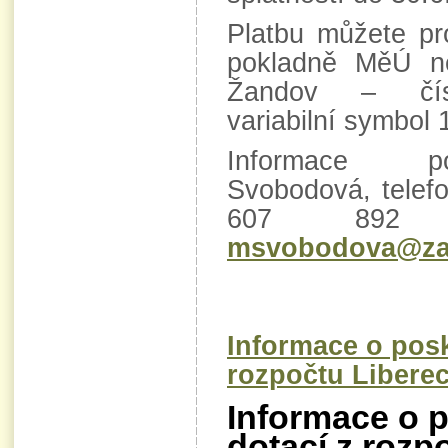
Platbu můžete pr
pokladně MěÚ n
Žandov – čísl
variabilní symbol 
Informace po
Svobodová, telef
607 892 8
msvobodova@za
Informace o posk
rozpočtu Liberec
Informace o p
dotací z rozp