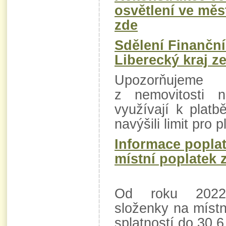
osvětlení ve mě
zde
Sdělení Finančn
Liberecký kraj ze
Upozorňujeme 
z nemovitosti 
využívají k plat
navýšili limit pro 
Informace popla
místní poplatek 
Od roku 2022 
složenky na místn
splatností do 30.6