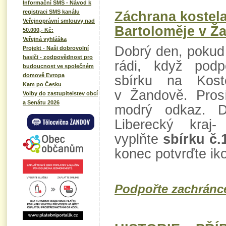
Informační SMS - Návod k
registraci SMS kanálu
Záchrana kostela
Veřejnoprávní smlouvy nad
Bartoloměje v Ž
50.000,- Kč:
Veřejná vyhláška
Dobrý den, poku
Projekt - Naši dobrovolní
hasiči - zodpovědnost pro
rádi, když pod
budoucnost ve společném
domově Evropa
sbírku na Kost
Kam po Česku
v Žandově. Pros
Volby do zastupitelstev obcí
a Senátu 2026
modrý odkaz. 
Liberecký kra
vyplňte
sbírku č.
konec potvrďte i
Podpořte zachránce