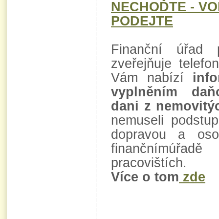
NECHOĎTE - VO
PODEJTE
Finanční úřad 
zveřejňuje telefo
Vám nabízí
inf
vyplněním daň
dani z nemovitý
nemuseli podstup
dopravou a oso
finančnímúřad
pracovištích.
Více o tom
zde