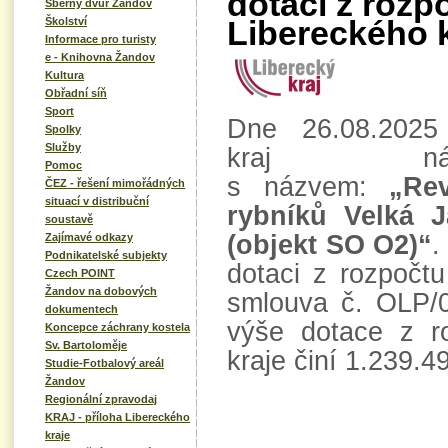
dotací z rozp
Sběrný dvůr Žandov
Libereckého k
Školství
Informace pro turisty
e - Knihovna Žandov
Kultura
Obřadní síň
Sport
Dne 26.08.2025 
Spolky
Služby
kraj ná
Pomoc
s názvem:
„Rev
ČEZ - řešení mimořádných
situací v distribuční
rybníků Velká J
soustavě
(objekt SO O2)“
.
Zajímavé odkazy
Podnikatelské subjekty
dotaci z rozpočtu
Czech POINT
Žandov na dobových
smlouva č. OLP/
dokumentech
výše dotace z r
Koncepce záchrany kostela
Sv. Bartoloměje
kraje činí 1.239.4
Studie-Fotbalový areál
Žandov
Regionální zpravodaj
KRAJ - příloha Libereckého
kraje