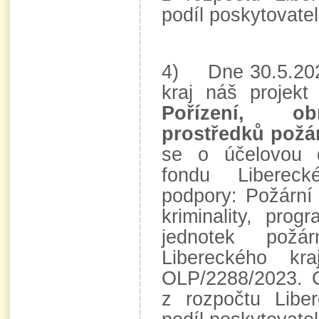
podíl poskytovatel
4) Dne 30.5.2023
kraj náš projek
Pořízení, ob
prostředků požá
se o účelovou 
fondu Libereck
podpory: Požární
kriminality, pro
jednotek požá
Libereckého k
OLP/2288/2023. 
z rozpočtu Libe