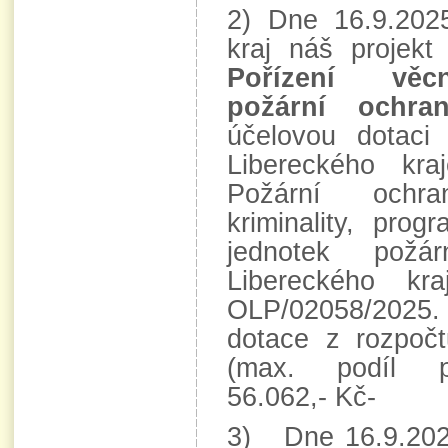
2) Dne 16.9.2025
kraj náš projek
Pořízení věc
požární ochran
účelovou dotaci
Libereckého kra
Požární ochr
kriminality, pro
jednotek požá
Libereckého k
OLP/02058/202
dotace z rozpočt
(max. podíl po
56.062,- Kč-
3) Dne 16.9.2025