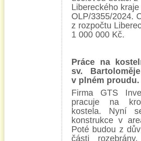
Libereckého kraje
OLP/3355/2024. C
z rozpočtu Liberec
1 000 000 Kč.
Práce na kostel
sv. Bartolomě
v plném proudu.
Firma GTS Inves
pracuje na kr
kostela. Nyní se
konstrukce v are
Poté budou z dův
části rozebrán