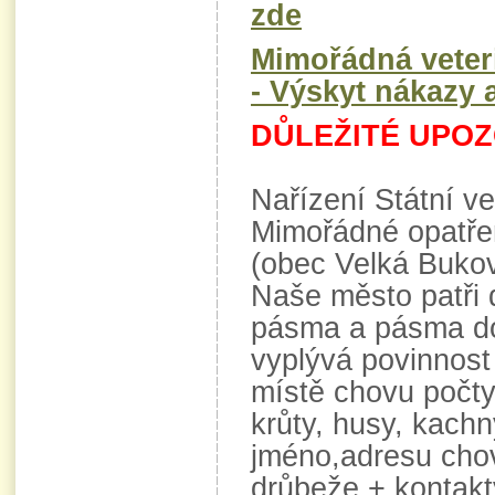
zde
Mimořádná veteri
- Výskyt nákazy 
DŮLEŽITÉ UPOZ
Nařízení Státní ve
Mimořádné opatřen
(obec Velká Bukovi
Naše město patři
pásma a pásma do
vyplývá povinnost
místě chovu počty
krůty, husy, kachn
jméno,adresu chov
drůbeže + kontakt