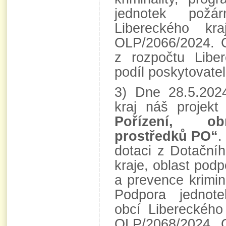
jednotek požá
Libereckého k
OLP/2066/2024. 
z rozpočtu Libe
podíl poskytovatel
3) Dne 28.5.2024
kraj náš projek
Pořízení, ob
prostředků PO“
.
dotaci z Dotační
kraje, oblast pod
a prevence krimina
Podpora jednot
obcí Libereckého
OLP/2068/2024. 