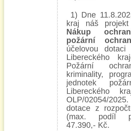
1) Dne 11.8.2025
kraj náš proje
Nákup ochran
požární ochran
účelovou dotaci
Libereckého kra
Požární ochr
kriminality, pro
jednotek požá
Libereckého k
OLP/02054/202
dotace z rozpočt
(max. podíl po
47.390,- Kč.