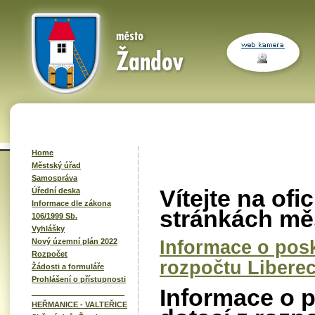
Home
Městský úřad
Samospráva
Vítejte na ofi
Úřední deska
Informace dle zákona
stránkách mě
106/1999 Sb.
Vyhlášky
Informace o posk
Nový územní plán 2022
Rozpočet
rozpočtu Liberec
Žádosti a formuláře
Prohlášení o přístupnosti
Informace o p
______________________
HEŘMANICE - VALTEŘICE