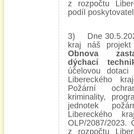
z rozpočtu Libe
podíl poskytovatel
3) Dne 30.5.2023
kraj náš proje
Obnova zasta
dýchací techni
účelovou dotaci
Libereckého kra
Požární ochr
kriminality, pro
jednotek požá
Libereckého k
OLP/2087/2023. 
z rozpočtu Libe