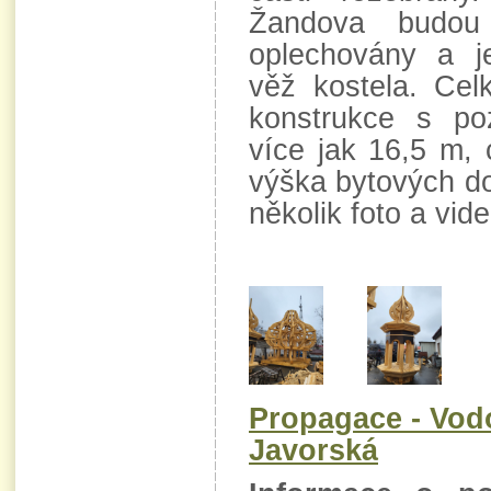
Žandova budou
oplechovány a 
věž kostela. Cel
konstrukce s po
více jak 16,5 m, 
výška bytových d
několik foto a vid
Propagace - Vod
Javorská