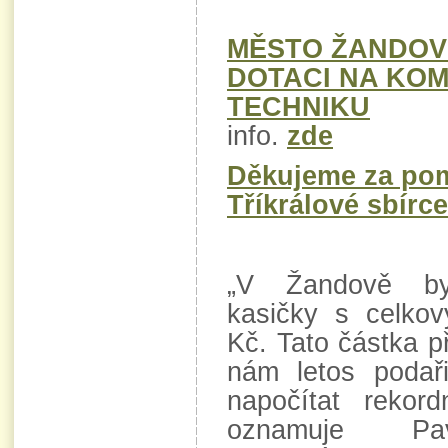
MĚSTO ŽANDOV
DOTACI NA KO
TECHNIKU
info.
zde
Děkujeme za po
Tříkrálové sbírc
„V Žandově by
kasičky s celk
Kč. Tato částka p
nám letos podař
napočítat rekor
oznamuje Pav