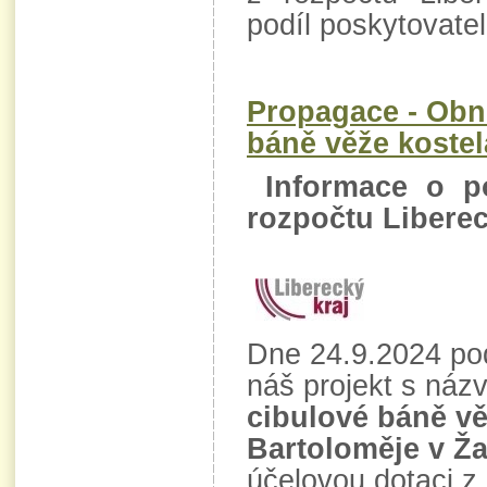
podíl poskytovatel
Propagace - Obn
báně věže kostel
Informace o po
rozpočtu Liberec
Dne 24.9.2024 pod
náš projekt s ná
cibulové báně vě
Bartoloměje v Ž
účelovou dotaci z