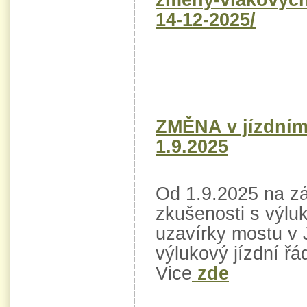
zmeny-vlakovych-
14-12-2025/
ZMĚNA v jízdním
1.9.2025
Od 1.9.2025 na z
zkušenosti s výl
uzavírky mostu v 
výlukový jízdní řá
Vice
zde