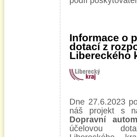
podíl poskytovatel
Informace o p
dotací z rozp
Libereckého k
Dne 27.6.2023 pod
náš projekt s 
Dopravní autom
účelovou dot