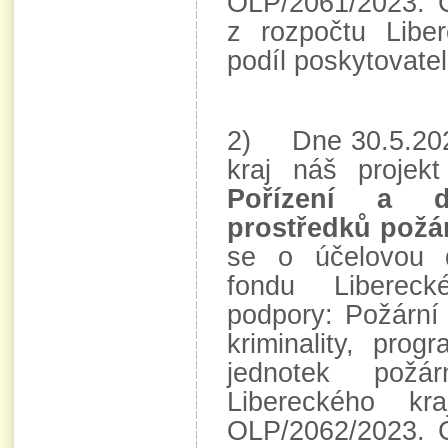
OLP/2061/2023. 
z rozpočtu Libe
podíl poskytovatel
2) Dne 30.5.2023
kraj náš proje
Pořízení a d
prostředků požá
se o účelovou 
fondu Libereck
podpory: Požární
kriminality, pro
jednotek požá
Libereckého k
OLP/2062/2023. 