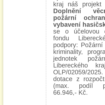
kraj náš projek
Doplnění věc
požární ochra
vybavení hasičsk
se o účelovou 
fondu Libereck
podpory: Požární
kriminality, pro
jednotek požá
Libereckého k
OLP/02059/202
dotace z rozpočt
(max. podíl po
66.946,- Kč.